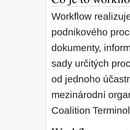
Workflow realizuj
podnikového proc
dokumenty, infor
sady určitých pro
od jednoho účastn
mezinárodní org
Coalition Termino