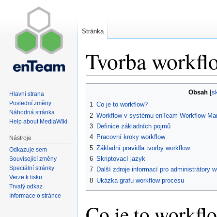
Stránka
Tvorba workfl
Skočit
Skočit
Obsah
Hlavní strana
na
na
Poslední změny
1
Co je to workflow?
navigaci
vyhledávání
Náhodná stránka
2
Workflow v systému enTeam Workflow Man
Help about MediaWiki
3
Definice základních pojmů
4
Pracovní kroky workflow
Nástroje
5
Základní pravidla tvorby workflow
Odkazuje sem
6
Skriptovací jazyk
Související změny
Speciální stránky
7
Další zdroje informací pro administrátory 
Verze k tisku
8
Ukázka grafu workflow procesu
Trvalý odkaz
Informace o stránce
Co je to workfl