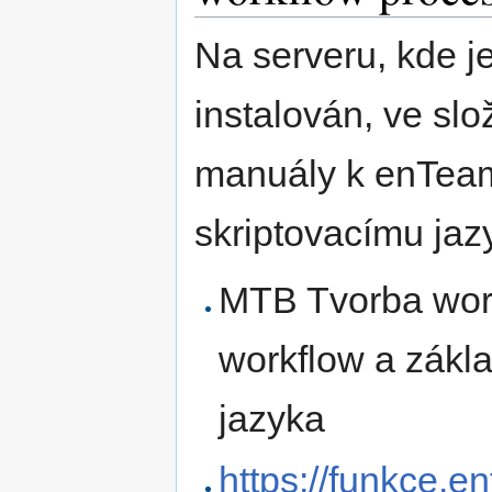
Na serveru, kde 
instalován, ve sl
manuály k enTeam
skriptovacímu jaz
MTB Tvorba work
workflow a zákla
jazyka
https://funkce.e