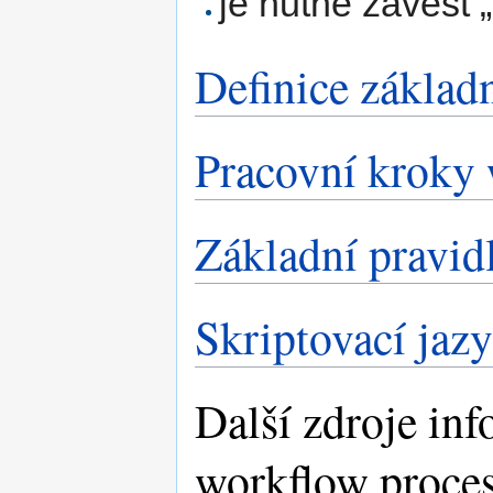
je nutné zavést 
Definice základ
Pracovní kroky
Základní pravid
Skriptovací jaz
Další zdroje inf
workflow proce