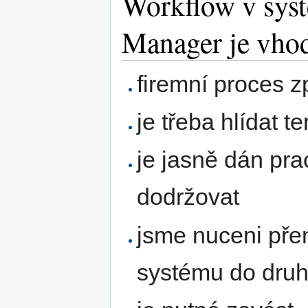
Workflow v sys
Manager je vho
firemní proces 
je třeba hlídat t
je jasně dán pra
dodržovat
jsme nuceni pře
systému do dru